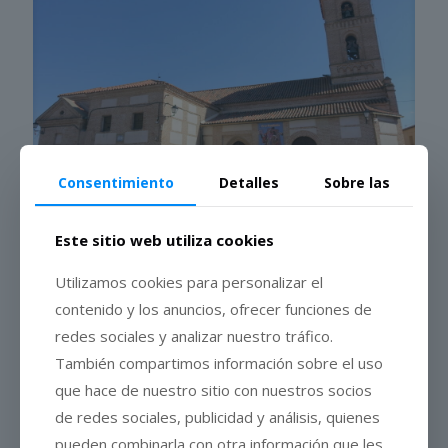
Consentimiento
Detalles
Sobre las
Este sitio web utiliza cookies
8 de junio de 2026
El Carpio de Tajo
Utilizamos cookies para personalizar el
contenido y los anuncios, ofrecer funciones de
0
Leer más
redes sociales y analizar nuestro tráfico.
También compartimos información sobre el uso
que hace de nuestro sitio con nuestros socios
de redes sociales, publicidad y análisis, quienes
pueden combinarla con otra información que les